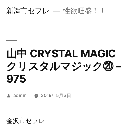
コ
新潟市セフレ
性欲旺盛！！
ン
テ
ン
ツ
山中 CRYSTAL MAGIC
へ
クリスタルマジック⑳ –
ス
975
キ
ッ
投
admin
2019年5月3日
稿
プ
者:
金沢市セフレ