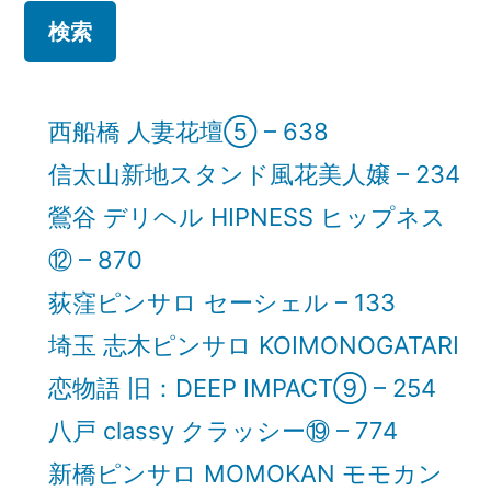
ョ
ン
西船橋 人妻花壇⑤ – 638
信太山新地スタンド風花美人嬢 – 234
鶯谷 デリヘル HIPNESS ヒップネス
⑫ – 870
荻窪ピンサロ セーシェル – 133
埼玉 志木ピンサロ KOIMONOGATARI
恋物語 旧：DEEP IMPACT⑨ – 254
八戸 classy クラッシー⑲ – 774
新橋ピンサロ MOMOKAN モモカン