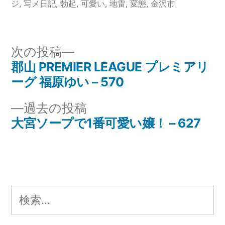
者:
グ:
ゴ
ジ
,
写メ日記
,
勃起
,
可愛い
,
地雷
,
変態
,
金沢市
リ
ー:
次
次の投稿
の
郡山 PREMIER LEAGUE プレミアリ
投
投
ーグ 福原ゆい – 570
稿
稿:
過
過去の投稿
ナ
去
大宮ソープで1番可愛い嬢！ – 627
の
ビ
投
ゲ
稿:
ー
検
シ
索: