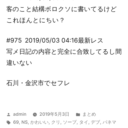
客のこと結構ボロクソに書いてるけど
これほんとにちい？
#975
2019/05/03 04:16
最新レス
写メ日記の内容と完全に合致してるし間
違いない
石川・金沢市でセフレ
投
カ
admin
2019年5月3日
まとめ
稿
タ
テ
69
,
NS
,
かわいい
,
クリ
,
ソープ
,
タイ
,
デブ
,
パネマ